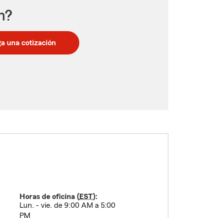
n?
a una cotización
Horas de oficina (
EST
):
Lun. - vie. de 9:00 AM a 5:00
PM