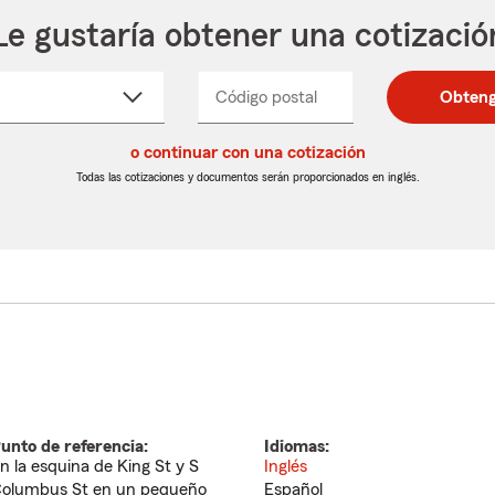
Le gustaría obtener una cotizació
cione
Código postal
Ingresa
Ingresa
Obteng
_____
un
un
re
código
código
cto
o continuar con una cotización
postal
postal
de
de
Todas las cotizaciones y documentos serán proporcionados en inglés.
egable
5
5
dígitos
dígitos
unto de referencia:
Idiomas:
n la esquina de King St y S
Inglés
olumbus St en un pequeño
Español