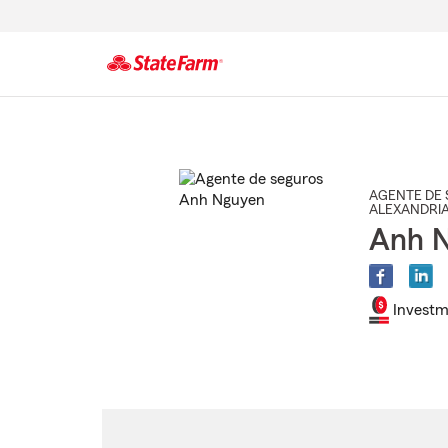
Comienzo
del
contenido
principal
AGENTE DE 
ALEXANDRI
Anh 
Investm