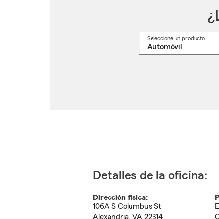
¿
Seleccione un producto
Selec
un
nomb
de
produ
del
menú
despl
Detalles de la oficina:
Dirección física:
P
106A S Columbus St
E
Alexandria
,
VA
22314
C