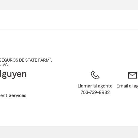
Pasar
al
contenido
principal
®
SEGUROS DE STATE FARM
,
A
, VA
Nguyen
Llamar al agente
Email al a
703-739-8982
ent Services