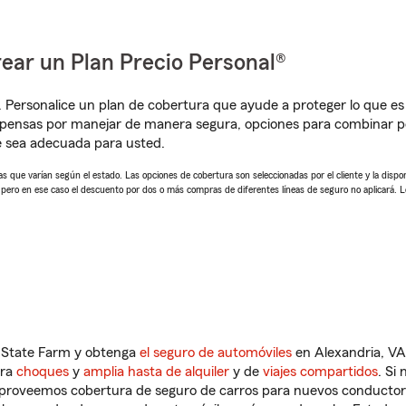
ear un Plan Precio Personal®
. Personalice un plan de cobertura que ayude a proteger lo que es 
mpensas por manejar de manera segura, opciones para combinar p
e sea adecuada para usted.
 que varían según el estado. Las opciones de cobertura son seleccionadas por el cliente y la disponib
, pero en ese caso el descuento por dos o más compras de diferentes líneas de seguro no aplicará. 
n State Farm y obtenga
el seguro de automóviles
en Alexandria, VA
tra
choques
y
amplia hasta de alquiler
y de
viajes compartidos
. Si
s proveemos cobertura de seguro de carros para nuevos conductores